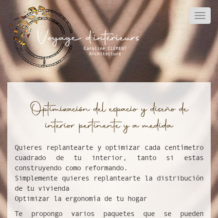
Pasar
al
Togg
contenido
principal
Optimización del espacio y diseño de
Paragraphes
Body
interior pertinente y a medida
Quieres replantearte y optimizar cada centímetro
cuadrado de tu interior, tanto si estas
construyendo como reformando.
Simplemente quieres replantearte la distribución
de tu vivienda
Optimizar la ergonomía de tu hogar
Te propongo varios paquetes que se pueden