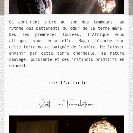
Texte de couverture
Ce continent vibre au son des tambours, au
rythme des battements du cœur de la terre mère.
Dès les premières foulées, l’Afrique vous
attrape, vous ensorcelle. Magie blanche sur
cette terre noire baignée de lumière. Me laisser
envahir par cette terre charnelle, sa nature
sauvage, puissante et ses instincts primitifs en
sommeil.
Lire l'article
Lost in Translation
Média de couverture