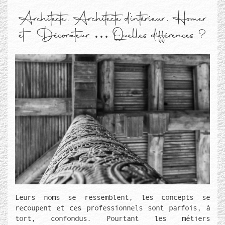
Architecte, Architecte d’intérieur, Homer
et Décorateur … Quelles différences ?
Média de couverture
Texte de couverture
Leurs noms se ressemblent, les concepts se
recoupent et ces professionnels sont parfois, à
tort, confondus. Pourtant les métiers