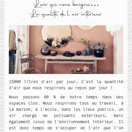
L’air qui nous baigne…
La qualité de l'air intérieur
Média de couverture
Texte de couverture
15000 litres d'air par jour… C'est la quantité
d'air que nous respirons au repos par jour !
Nous passons 80 % de notre temps dans des
espaces clos. Nous respirons tous au travail, à
la maison, à l'école, dans les lieux publics, un
air chargé de polluants extérieurs, mais
également issus de l'environnement intérieur. Il
est donc temps de s’occuper de l’air que l’on