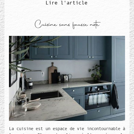
Lire l'article
Cuisine sans fausse note
Média de couverture
Texte de couverture
La cuisine est un espace de vie incontournable à